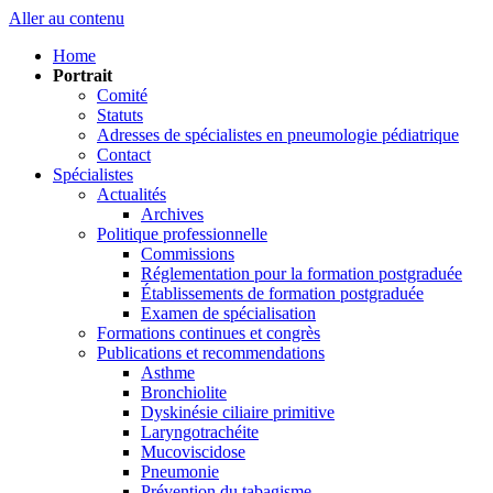
Aller au contenu
Home
Portrait
Comité
Statuts
Adresses de spécialistes en pneumologie pédiatrique
Contact
Spécialistes
Actualités
Archives
Politique professionnelle
Commissions
Réglementation pour la formation postgraduée
Établissements de formation postgraduée
Examen de spécialisation
Formations continues et congrès
Publications et recommendations
Asthme
Bronchiolite
Dyskinésie ciliaire primitive
Laryngotrachéite
Mucoviscidose
Pneumonie
Prévention du tabagisme