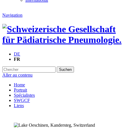
International
Navigation
DE
FR
Suchen
Aller au contenu
Home
Portrait
Spécialistes
SWGCF
Liens