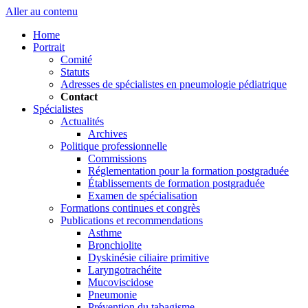
Aller au contenu
Home
Portrait
Comité
Statuts
Adresses de spécialistes en pneumologie pédiatrique
Contact
Spécialistes
Actualités
Archives
Politique professionnelle
Commissions
Réglementation pour la formation postgraduée
Établissements de formation postgraduée
Examen de spécialisation
Formations continues et congrès
Publications et recommendations
Asthme
Bronchiolite
Dyskinésie ciliaire primitive
Laryngotrachéite
Mucoviscidose
Pneumonie
Prévention du tabagisme