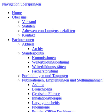
Navigation überspringen
Home
Über uns
Vorstand
Statuten
Adressen von Lungenspezialisten
Kontakt
Fachpersonen
Aktuell
Archiv
Standespolitik
Kommissionen
Weiterbildungsordnung
Weiterbildungsstätten
Facharztprüfung
Fortbildungen und Tagungen
Publikationen, Empfehlungen und Stellungnahmen
Asthma
Bronchiolitis
Cystische Fibrose
Inhalationstherapie
Laryngotracheitis
Pneumonie
Primäre Ciliäre Dyskinesie