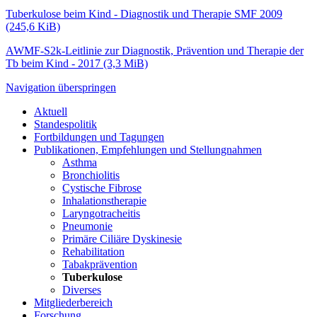
Tuberkulose beim Kind - Diagnostik und Therapie SMF 2009
(245,6 KiB)
AWMF-S2k-Leitlinie zur Diagnostik, Prävention und Therapie der
Tb beim Kind - 2017
(3,3 MiB)
Navigation überspringen
Aktuell
Standespolitik
Fortbildungen und Tagungen
Publikationen, Empfehlungen und Stellungnahmen
Asthma
Bronchiolitis
Cystische Fibrose
Inhalationstherapie
Laryngotracheitis
Pneumonie
Primäre Ciliäre Dyskinesie
Rehabilitation
Tabakprävention
Tuberkulose
Diverses
Mitgliederbereich
Forschung