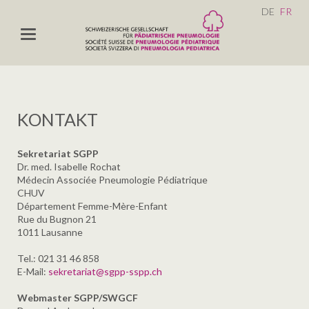
DE
FR
KONTAKT
Sekretariat SGPP
Dr. med. Isabelle Rochat
Médecin Associée Pneumologie Pédiatrique
CHUV
Département Femme-Mère-Enfant
Rue du Bugnon 21
1011 Lausanne
Tel.: 021 31 46 858
E-Mail:
sekretariat@sgpp-sspp.ch
Webmaster SGPP/SWGCF