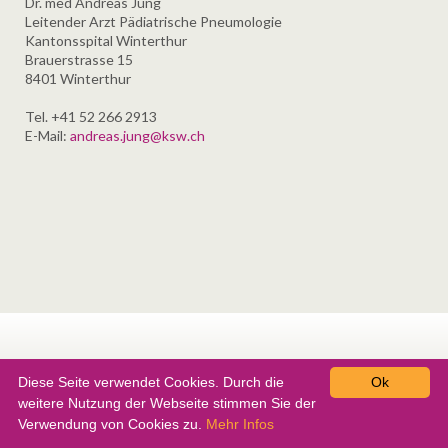
Dr. med Andreas Jung
Leitender Arzt Pädiatrische Pneumologie
Kantonsspital Winterthur
Brauerstrasse 15
8401 Winterthur
Tel. +41 52 266 2913
E-Mail:
andreas.jung@ksw.ch
Diese Seite verwendet Cookies. Durch die
Ok
weitere Nutzung der Webseite stimmen Sie der
NAVIGATION
SUCHEN
KONTAKT
IMPRESSUM & DATENSCHUTZ
Verwendung von Cookies zu.
Mehr Infos
ÜBERSPRINGEN