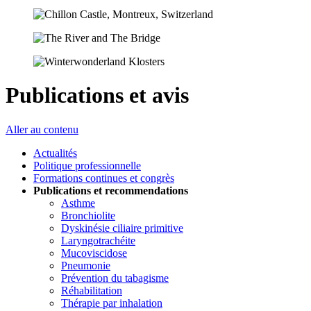
Publications et avis
Aller au contenu
Actualités
Politique professionnelle
Formations continues et congrès
Publications et recommendations
Asthme
Bronchiolite
Dyskinésie ciliaire primitive
Laryngotrachéite
Mucoviscidose
Pneumonie
Prévention du tabagisme
Réhabilitation
Thérapie par inhalation