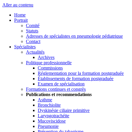
Aller au contenu
Home
Portrait
Comité
Statuts
Adresses de spécialistes en pneumologie pédiatrique
Contact
Spécialistes
Actualités
Archives
Politique professionnelle
Commissions
Réglementation pour la formation postgraduée
Établissements de formation postgraduée
Examen de spécialisation
Formations continues et congrès
Publications et recommendations
Asthme
Bronchiolite
Dyskinésie ciliaire primitive
Laryngotrachéite
Mucoviscidose
Pneumonie
Prévention du tabagisme